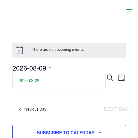
Ski
to
co
There are no upcoming events.
2026-08-09
Select
Even
Eve
SEARCH
DAY
date.
Vie
Sear
Nav
and
NEXT DAY
Previous Day
View
SUBSCRIBE TO CALENDAR