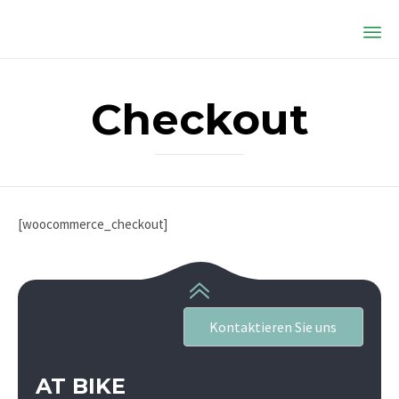
Ski
to
Checkout
co
[woocommerce_checkout]
Kontaktieren Sie uns
AT BIKE